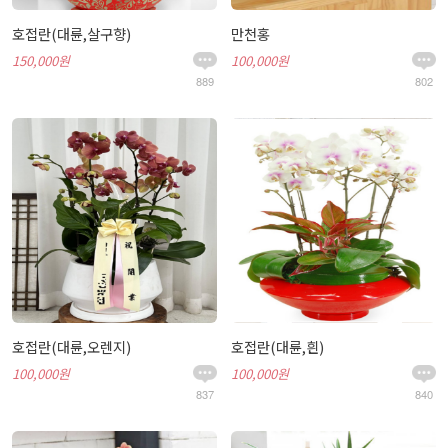
호접란(대륜,살구향)
만천홍
150,000원
100,000원
889
802
호접란(대륜,오렌지)
호접란(대륜,흰)
100,000원
100,000원
837
840