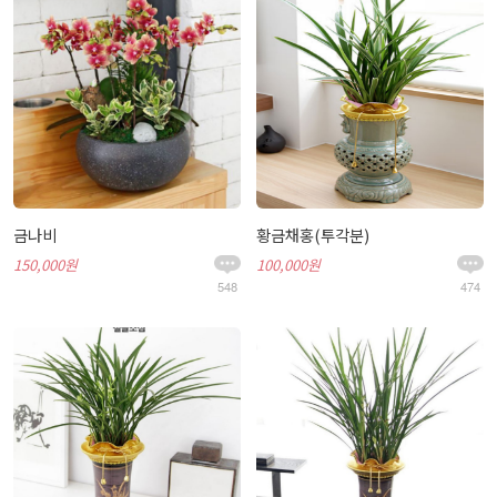
금나비
황금채홍(투각분)
150,000원
100,000원
548
474